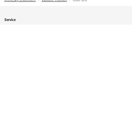
ImmoSky Österreich
Weitere Themen
Über uns
Service
Immobilie zum Verkauf anmelden
Kundenlogin
ImmoSky
Geschäftsmodell
Wie wir arbeiten
Standorte
Karriere & Jobs
Offene Stellen
Arbeiten bei ImmoSky