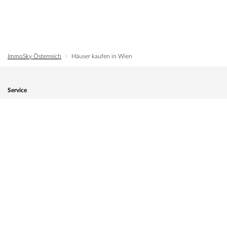
ImmoSky Österreich
Häuser kaufen in Wien
Service
Immobilie zum Verkauf anmelden
Kundenlogin
ImmoSky
Geschäftsmodell
Wie wir arbeiten
Standorte
Karriere & Jobs